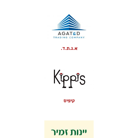
א.ג.ת.ד.
קיפיס