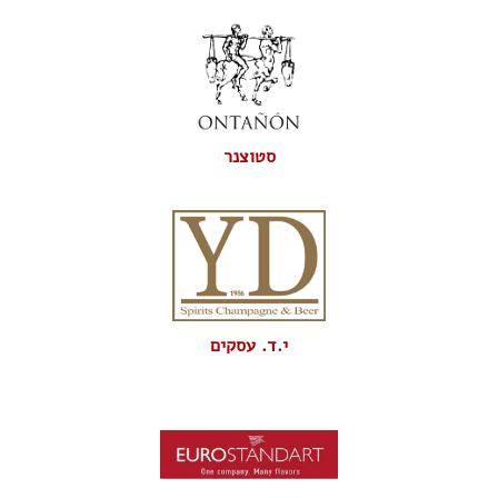
סטוצנר
י.ד. עסקים