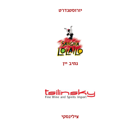
יורוסטנדרט
נתיב יין
צילינסקי