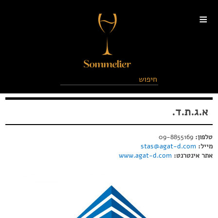
≡
א.ג.ת.ד.
טלפון:
09-8855169
מייל:
stas@agat-d.com
אתר אינטרנט:
www.agat-d.com