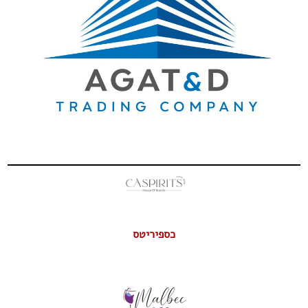
כספיריטס