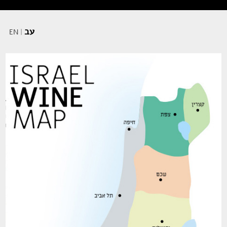
עב
EN
|