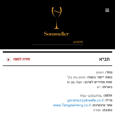
≡
תניא
חזרה למפה
נוסד:
2001
כמות ייצור בשנה:
20,000 בק'
טווח מחירים לצרכן:
99-690 ₪
כשרות:
יש
טלפון:
054-4354034
מייל:
yoram5733@walla.co.il
אתר אינטרנט:
www.Tanyawinery.co.il
כתובת:
עפרה