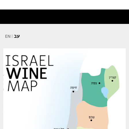
עב
EN
|