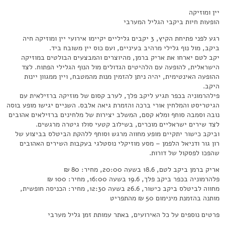
יין ומוזיקה
הופעות חיות ביקבי הגליל המערבי
רגע לפני פתיחת הקיץ, 3 יקבים גליליים יקיימו אירועי יין ומוזיקה חיה
ביקב, מול נוף גלילי מרהיב בעיניים, ועם כוס יין משובח ביד.
יקב לטם יארחו את אריק ברמן, מהיוצרים והמבצעים הבולטים במוזיקה
הישראלית, להופעה עם הלהיטים הגדולים מול הנוף הגלילי הפתוח. לצד
ההופעה האינטימית, יהיה ניתן להזמין מנות מהמטבח, ויין ממגוון יינות
היקב.
פילהרמוניה בכפר תגיע ליקב פלך, לערב קסום של מוזיקה ברזילאית עם
הגיטריסט והמלחין אורי ברכה והזמרת גיאה אלבס. השניים יגישו מופע בוסה
נובה וסמבה סוחף ומלא קסם, המשלב יצירות של מלחינים ברזילאים אהובים
לצד שירים ישראליים מוכרים, בשילוב קטעי סולו גיטרה מרגשים.
וביקב כישור יתקיים מופע מחווה מרגש וסוחף ללהקת הביטלס בביצוע של
רון גור ודניאל הלפמן – מסע מוזיקלי נוסטלגי בעקבות השירים האהובים
שהפכו לפסקול של דורות.
אריק ברמן ביקב לטם, 18.6 בשעה 20:00, מחיר: 80 ₪
פלהרמוניה בכפר ביקב פלך, 19.6 בשעה 16:00, מחיר: 100 ₪
מחווה לביטלס ביקב כישור, 26.6 בשעה 12:30, מחיר: הכניסה חופשית,
מותנה בהזמנת מינימום 50 ₪ מהתפריט
פרטים נוספים על כל האירועים, באתר עמותת זמן גליל מערבי