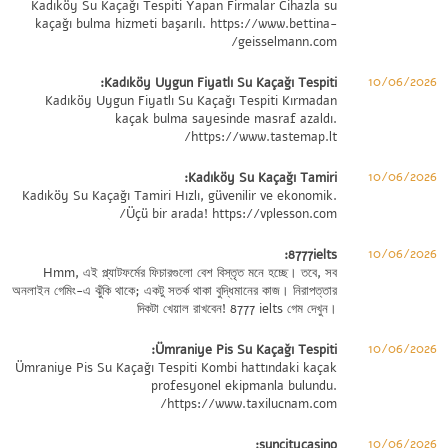
Kadıköy Su Kaçağı Tespiti Yapan Firmalar Cihazla su
kaçağı bulma hizmeti başarılı.
https://www.bettina-
geisselmann.com/
10/06/2026
Kadıköy Uygun Fiyatlı Su Kaçağı Tespiti:
Kadıköy Uygun Fiyatlı Su Kaçağı Tespiti Kırmadan
kaçak bulma sayesinde masraf azaldı.
https://www.tastemap.lt/
10/06/2026
Kadıköy Su Kaçağı Tamiri:
Kadıköy Su Kaçağı Tamiri Hızlı, güvenilir ve ekonomik.
Üçü bir arada!
https://vplesson.com/
10/06/2026
8777ielts:
Hmm, এই প্ল্যাটফর্মের ফিচারগুলো বেশ বিস্তৃত মনে হচ্ছে। তবে, সব
অনলাইন গেমিং-এ ঝুঁকি থাকে; একটু সতর্ক থাকা বুদ্ধিমানের কাজ। নিরাপত্তার
দিকটা খেয়াল রাখবেন!
8777 ielts গেম
দেখুন।
10/06/2026
Ümraniye Pis Su Kaçağı Tespiti:
Ümraniye Pis Su Kaçağı Tespiti Kombi hattındaki kaçak
profesyonel ekipmanla bulundu.
https://www.taxilucnam.com/
10/06/2026
suncitycasino: