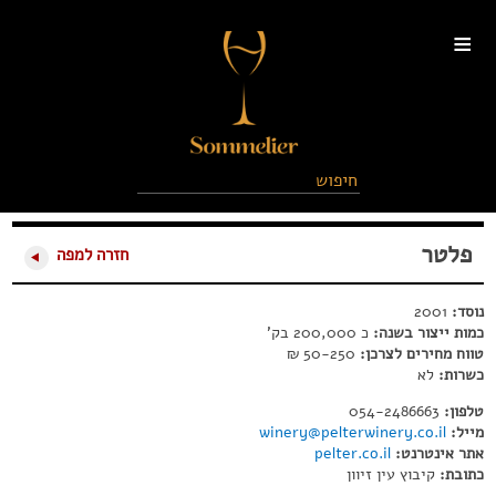
≡
פלטר
חזרה למפה
נוסד:
2001
כמות ייצור בשנה:
כ 200,000 בק'
טווח מחירים לצרכן:
50-250 ₪
כשרות:
לא
טלפון:
054-2486663
מייל:
winery@pelterwinery.co.il
אתר אינטרנט:
pelter.co.il
כתובת:
קיבוץ עין זיוון