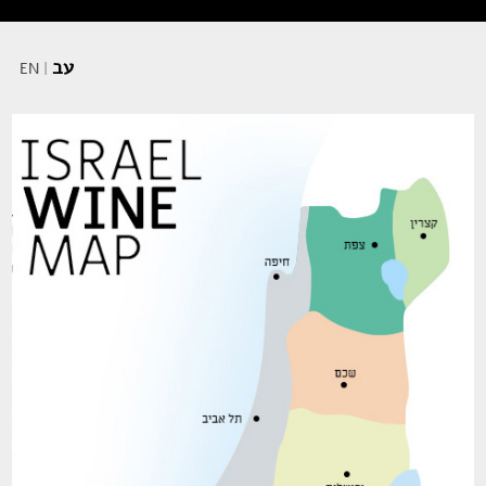
עב
EN
|