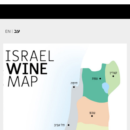
עב
EN
|