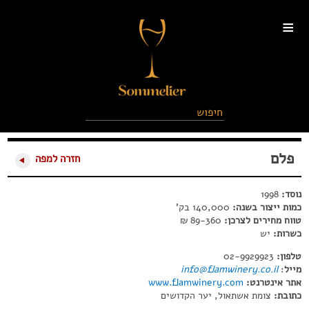
≡
פלם
חזרה למפה
נוסד:
1998
כמות ייצור בשנה:
140,000 בק'
טווח מחירים לצרכן:
89-360 ₪
כשרות:
יש
טלפון:
02-9929923
מייל
:
info@flamwinery.co.il
אתר אינטרנט:
www.flamwinery.com
כתובת:
צומת אשתאול, יער הקדושים