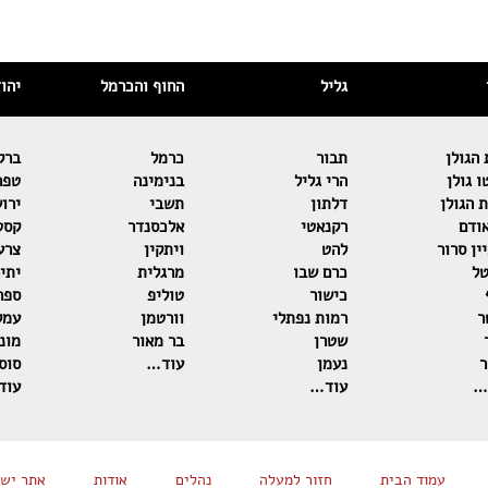
גליל
החוף והכרמל
יהו
הגולן
תבור
כרמל
ברק
 גולן
הרי גליל
בנימינה
טפר
 הגולן
דלתון
תשבי
ירו
ודם
רקנאטי
אלכסנדר
קסט
ין סרור
להט
ויתקין
צרע
טל
כרם שבו
מרגלית
יתי
כישור
טוליפ
ספר
ר
רמות נפתלי
וורטמן
עמק
שטרן
בר מאור
מוני
ר
נעמן
עוד…
סוסו
…
עוד…
עוד
עמוד הבית
חזור למעלה
נהלים
אודות
אתר ישן