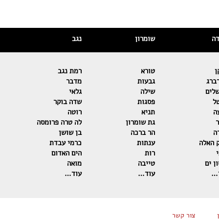
דה
שומרון
נגב
ן
טורא
רמת נגב
ברג
גבעות
מדבר
שלים
שילה
גלאי
ל
פסגות
שדה בוקר
ה
תניא
רוטה
ר
גת שומרון
לה טרה פרומסה
ה
הר ברכה
בן שושן
 האלה
ענתות
כרמי עבדת
רות
הים האדום
ן ים
טייבה
מואה
…
עוד…
עוד…
צור קשר