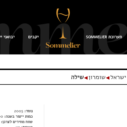
תערוכת
יקבים
יבואני יי
SOMMELIER
ישראל
שומרון
שילה
◂
◂
נוסד:
2005
כמות ייצור בשנה:
160,000 בק'
טווח מחירים לצרכן:
5-380 ₪