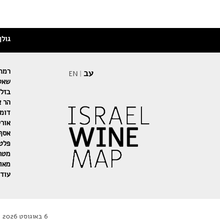
גולן
רמת 
עב
EN
|
שאטו
בזלת
הר א
דומי
אור
אסף
פלט
מטר
מאו
עוד
6 באוגוסט 2026