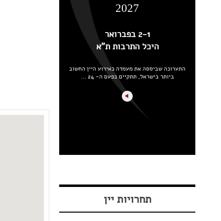
2027
2-1 בפברואר
היכל התרבות ת"א
התערוכה שביססה את מעמדה כאירוע היין החשוב
ביותר בישראל, תתקיים בפעם ה- 24 …
תחרויות יין