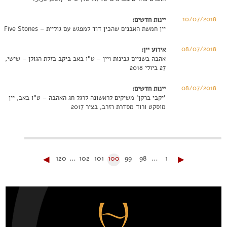
10/07/2018
יינות חדשים:
יין חמשת האבנים שהכין דוד למפגש עם גוליית – Five Stones
08/07/2018
אירוע יין:
אהבה בשניים גבינות ויין – ט"ו באב ביקב בזלת הגולן – שישי,
27 ביולי 2018
08/07/2018
יינות חדשים:
'יקבי ברקן' משיקים לראשונה לרגל חג האהבה – ט"ו באב, יין
מוסקט ורוד מסדרת רזרב, בציר 2017
◂
▸
120
…
102
101
100
99
98
…
1