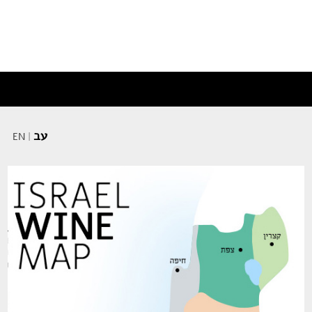
עב
EN
|