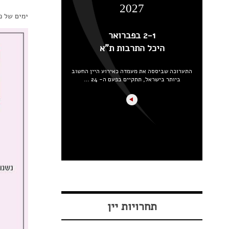
2027
ימים של פ
2-1 בפברואר
היכל התרבות ת"א
התערוכה שביססה את מעמדה כאירוע היין החשוב
ביותר בישראל, תתקיים בפעם ה- 24 …
תחרויות יין