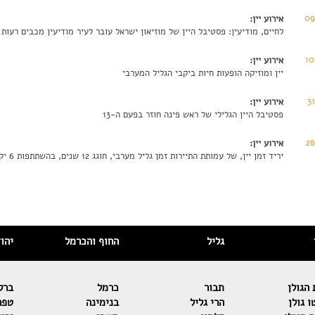
09
אירוע יין:
לחיים, מודיעין: פסטיבל היין של מוזיאון ישראל עובר לעיר מודיעין מכבים רעות
10
אירוע יין:
יין ומוזיקה הופעות חיות ביקבי הגליל המערבי
3
אירוע יין:
פסטיבל היין הגלילי של ראש פינה חוזר בפעם ה-13
2
אירוע יין:
יריד זמן יין, של עמותת התיירות זמן גליל מערבי, חוגג 12 שנים, בהשתתפות 6 יקבי בוטיק גליליים
גליל
החוף והכרמל
יהו
הגולן
תבור
כרמל
ברק
 גולן
הרי גליל
בנימינה
טפר