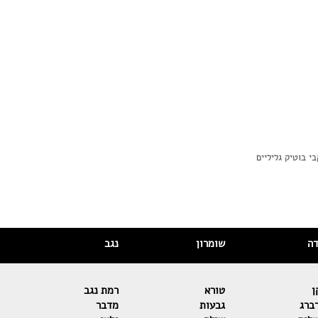
דה
שומרון
נגב
ן
טורא
רמת נגב
ברג
גבעות
מדבר