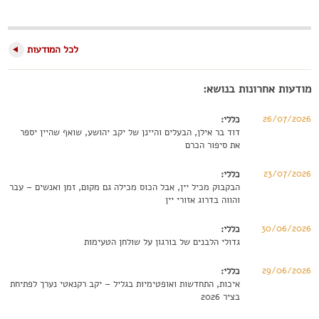
לכל המודעות
מודעות אחרונות בנושא:
26/07/2026
כללי:
דוד בר אילן, הבעלים והיינן של יקב יהושע, שואף שהיין יספר
את סיפור הכרם
23/07/2026
כללי:
הבקבוק מכיל יין, אבל הכוס מכילה גם מקום, זמן ואנשים – עבר
והווה בדרוג אזורי יין
30/06/2026
כללי:
גדולי הלבנים של בורגון על שולחן הטעימות
29/06/2026
כללי:
איכות, התחדשות ואופטימיות בגליל – יקב רקנאטי נערך לפתיחת
בציר 2026