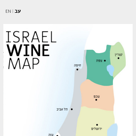
עב
EN
|