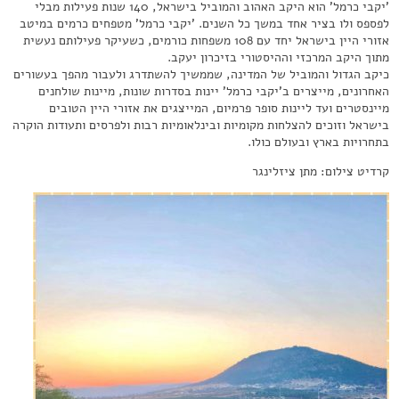
'יקבי כרמל' הוא היקב האהוב והמוביל בישראל, 140 שנות פעילות מבלי
לפספס ולו בציר אחד במשך כל השנים. 'יקבי כרמל' מטפחים כרמים במיטב
אזורי היין בישראל יחד עם 108 משפחות כורמים, כשעיקר פעילותם נעשית
מתוך היקב המרכזי וההיסטורי בזיכרון יעקב.
כיקב הגדול והמוביל של המדינה, שממשיך להשתדרג ולעבור מהפך בעשורים
האחרונים, מייצרים ב'יקבי כרמל' יינות בסדרות שונות, מיינות שולחנים
מיינסטרים ועד ליינות סופר פרמיום, המייצגים את אזורי היין הטובים
בישראל וזוכים להצלחות מקומיות ובינלאומיות רבות ולפרסים ותעודות הוקרה
בתחרויות בארץ ובעולם כולו.
קרדיט צילום: מתן ציזלינגר