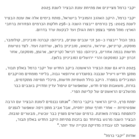
יקבי כרמל מציינים את פתיחת עונת הבציר לשנת 2025
יקבי כרמל, היקב האהוב והמוביל בישראל, פותח בימים אלה את עונת הבציר
לשנת 2025: 75 כורמים ייבצרו השנה ב-256 חלקות הכרמים הפזורות ברחבי
הארץ: מתל מחפי בצפון רמת הגולן ועד לבקעת ערד בדרום.
בסך הכול ייבצרו כ-30 זני ענבים שונים, ביניהם: קברנה סוביניון, קולומבר,
מוסקט, קריניאן, שיראז, גרנאש, סוביניון בלאן, שרדונה ועוד. לצד נטיעות
חדשות בכמה אזורים, ביניהם: כפר דניאל (קריניאן, ארגמן, מוסקט), אזור
זכרון יקב (מוסקט) והרי ירושלים (סוביניון בלאן).
2025 היא גם שנת הבציר הראשונה ביקב החדש של יקבי כרמל באלון תבור,
מתקן חדיש ויעיל שנבנה בסטנדרט אירופאי גבוה, בליווי מומחים מהיקבים
המובילים בספרד. היקב כולל תשתיות חדשות, מיכלי תסיסה מתקדמים,
בורות, משאבות ופרס חדש, שמאפשרים טיפול עדין ומדויק בענבים כבר
מהשלבים הראשונים של קליטת הפרי.
יפתח פרץ, היינן הראשי ביקבי כרמל: "אנחנו נכנסים לעונת הבציר עם הרבה
אופטימיות – אחרי חורף שחון יחסית, אבל אביב מתון ויפה שאפשר לגפנים
להתפתח בצורה מאוזנת. כרמים שנראים מצוין כבר עכשיו, מבשרים טובות.
הבציר השנה מרגש במיוחד גם בזכות פתיחת היקב החדש באלון תבור,
שמאפשר לנו עבודה מדויקת ונקייה עוד יותר."
אודות 'יקבי כרמל'