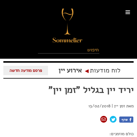
≡
לוח מודעות
אירוע יין
◂
פרסם מודעה חדשה
יריד יין בגליל "זמן יין"
מאת
זמן יין
|
13/02/2018
כולם מוזמנים: