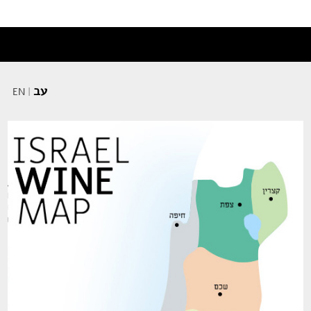
עב
EN
|