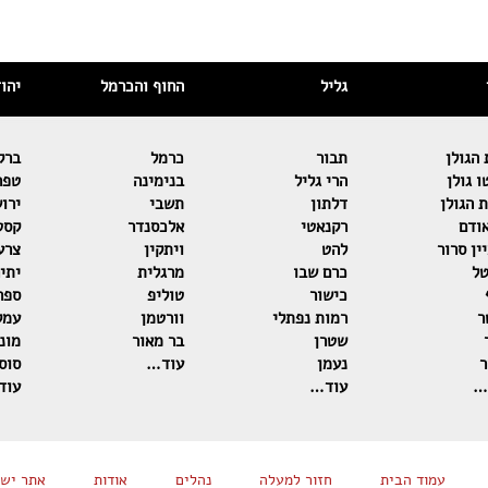
גליל
החוף והכרמל
יהו
הגולן
תבור
כרמל
ברק
 גולן
הרי גליל
בנימינה
טפר
 הגולן
דלתון
תשבי
ירו
ודם
רקנאטי
אלכסנדר
קסט
ין סרור
להט
ויתקין
צרע
טל
כרם שבו
מרגלית
יתי
כישור
טוליפ
ספר
ר
רמות נפתלי
וורטמן
עמק
שטרן
בר מאור
מוני
ר
נעמן
עוד…
סוסו
…
עוד…
עוד
עמוד הבית
חזור למעלה
נהלים
אודות
אתר ישן