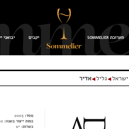
תערוכת
יקבים
יבואני יי
SOMMELIER
ישראל
גליל
אדיר
◂
◂
נוסד:
2003
כמות ייצור בשנה:
200,000 בק'
כשרות:
יש