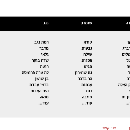
דה
שומרון
נגב
ן
טורא
רמת נגב
ברג
גבעות
מדבר
שלים
שילה
גלאי
ל
פסגות
שדה בוקר
ה
תניא
רוטה
ר
גת שומרון
לה טרה פרומסה
ה
הר ברכה
בן שושן
 האלה
ענתות
כרמי עבדת
רות
הים האדום
ן ים
טייבה
מואה
…
עוד…
עוד…
צור קשר