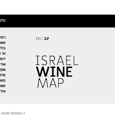
גולן
רמת 
עב
EN
|
שאטו
בזלת
הר א
דומי
אור
אסף
פלט
מטר
מאו
עוד
7 באוגוסט 2026