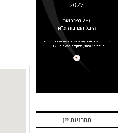
2027
2-1 בפברואר
היכל התרבות ת"א
התערוכה שביססה את מעמדה כאירוע היין החשוב
ביותר בישראל, תתקיים בפעם ה- 24 …
תחרויות יין