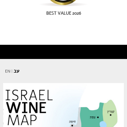
BEST VALUE 2026
עב
EN
|