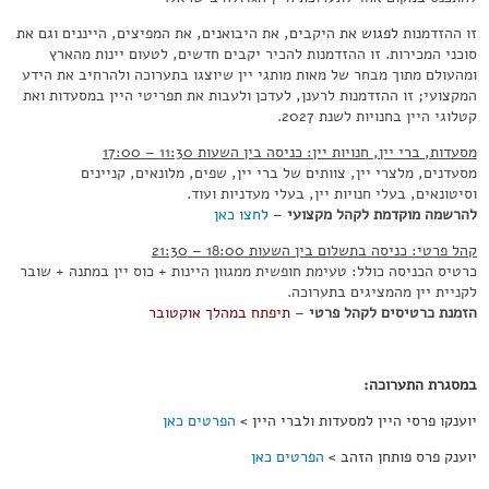
זו ההזדמנות
לפגוש
את היקבים, את היבואנים, את המפיצים, הייננים וגם את
סוכני המכירות. זו ההזדמנות להכיר יקבים חדשים, לטעום יינות מהארץ
ומהעולם מתוך מבחר של מאות מותגי יין שיוצגו בתערוכה ולהרחיב את הידע
המקצועי; זו ההזדמנות לרענן, לעדכן ולעבות את תפריטי היין במסעדות ואת
קטלוגי היין בחנויות לשנת 2027.
מסעדות, ברי יין, חנויות יין: כניסה בין השעות 11:30 – 17:00
מסעדנים, מלצרי יין, צוותים של ברי יין, שפים, מלונאים, קניינים
וסיטונאים, בעלי חנויות יין, בעלי מעדניות ועוד.
להרשמה מוקדמת לקהל מקצועי
–
לחצו כאן
קהל פרטי: כניסה בתשלום בין השעות 18:00 – 21:30
כרטיס הכניסה כולל: טעימת חופשית ממגוון היינות + כוס יין במתנה + שובר
לקניית יין מהמציגים בתערוכה.
הזמנת כרטיסים לקהל פרטי
–
תיפתח במהלך אוקטובר
.
במסגרת התערוכה:
יוענקו פרסי היין למסעדות ולברי היין >
הפרטים כאן
יוענק פרס פותחן הזהב >
הפרטים כאן