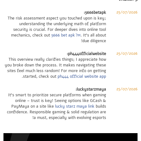
25/07/2026
5666betapk:
The risk assessment aspect you touched upon is key;
understanding the underlying math of platform
security is crucial. For deeper dives into online tool
mechanics, check out
5666 bet apk বৈধ
. It’s all about
due diligence!
25/07/2026
ph444officialwebsite:
This overview really clarifies things; I appreciate how
you broke down the process. It makes navigating these
sites feel much less random! For more info on getting
.
started, check out
ph444 official website app
25/07/2026
luckystarzmaya:
It’s smart to prioritize secure platforms when gaming
online – trust is key! Seeing options like GCash &
PayMaya on a site like
lucky starz maya link
builds
confidence. Responsible gaming & solid regulation are
a must, especially with evolving esports!