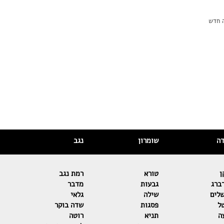
ה חדש
דה
שומרון
נגב
ן
טורא
רמת נגב
ברג
גבעות
מדבר
שלים
שילה
גלאי
ל
פסגות
שדה בוקר
ה
תניא
רוטה