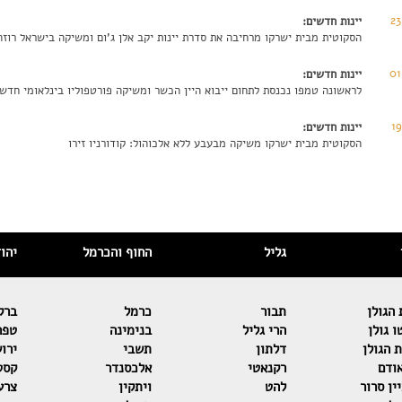
2
יינות חדשים:
הסקוטית מבית ישרקו מרחיבה את סדרת יינות יקב אלן ג'ום ומשיקה בישראל רוז
01
יינות חדשים:
לראשונה טמפו נכנסת לתחום ייבוא היין הכשר ומשיקה פורטפוליו בינלאומי חדש
1
יינות חדשים:
הסקוטית מבית ישרקו משיקה מבעבע ללא אלכוהול: קודורניו זירו
גליל
החוף והכרמל
יהו
הגולן
תבור
כרמל
ברק
 גולן
הרי גליל
בנימינה
טפר
 הגולן
דלתון
תשבי
ירו
ודם
רקנאטי
אלכסנדר
קסט
ין סרור
להט
ויתקין
צרע