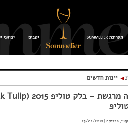
תערוכת
יקבים
יבואני יי
SOMMELIER
ת
יינות חדשים
◂
וליפ
אין, פבליקה
|
25/02/2018