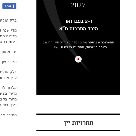
2027
בלק טוליפ
2-1 בפברואר
היכל התרבות ת"א
מדי שנה א
מיינות הי
יינות בסגנ
התערוכה שביססה את מעמדה כאירוע היין החשוב
ביותר בישראל, תתקיים בפעם ה- 24 …
זהו ממסך ש
היין יושן כ 20 חודשים בחביות עץ אלון 
בלק טוליפ 
ליין ארומ
אלכוהול: 14.5%
מועד בציר: 
מועד בקבוק: 
יינן: דוד 
מחיר: 240 ₪
תחרויות יין