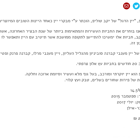
, "יין הדגל" של יקב טוליפ, הוכתר ע"י מבקרי יין כאחד היינות הטובים המיוצרי
נו בוחרים את החביות העשירות והמתאימות ביותר של שנת הבציר האחרונה, אשר מ
קב, חביות אלו ימשיכו להתיישן לתקופה ממושכת אשר תיטיב עם היין ותאפשר לו 
ון זה.
ל יין מענבי קברנה סוביניון מהגליל העליון, ויין מענבי מרלו, קברנה פרנק ופטיט
צרפתי.
הוא יין יוקרתי ומורכב, בעל גוף מלא ועשיר וסיומת ארוכה וחלקה.
ות של פירות שחורים בשלים, טבק ועץ קלוי.
ספטמבר 2015
יולי 2017
בר-אילן