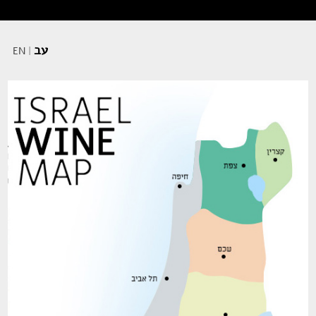
עב
EN
|