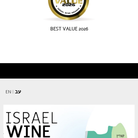
BEST VALUE 2026
עב
EN
|