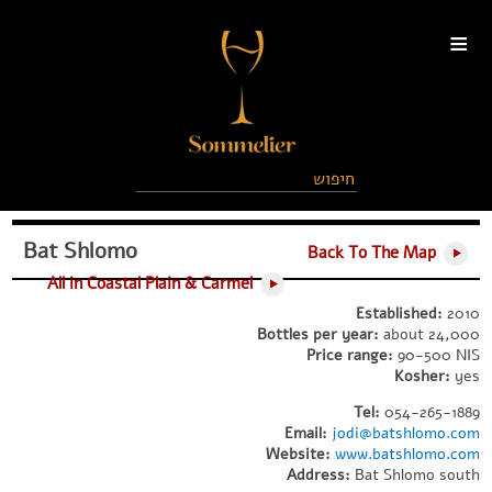
≡
Bat Shlomo
Back To The Map
All in Coastal Plain & Carmel
Established:
2010
Bottles per year:
about 24,000
Price range:
90-500 NIS
Kosher:
yes
Tel:
054-265-1889
Email:
jodi@batshlomo.com
Website:
www.batshlomo.com
Address:
Bat Shlomo south