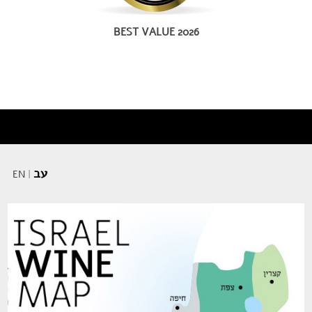
BEST VALUE 2026
עב
EN
|