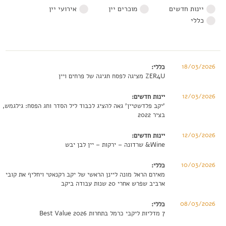
יינות חדשים
מוכרים יין
אירועי יין
כללי
18/03/2026
כללי:
ZER4U מציגה לפסח חגיגה של פרחים ויין
12/03/2026
יינות חדשים:
'יקב פלדשטיין' גאה להציג לכבוד ליל הסדר וחג הפסח: גילגמש,
בציר 2022
12/03/2026
יינות חדשים:
Wine& שרדונה – ירקות – יין לבן יבש
10/03/2026
כללי:
מאירם הראל מונה ליינן הראשי של יקב רקנאטי ויחליף את קובי
ארביב שפרש אחרי 20 שנות עבודה ביקב
08/03/2026
כללי:
7 מדליות ליקבי כרמל בתחרות 2026 Best Value