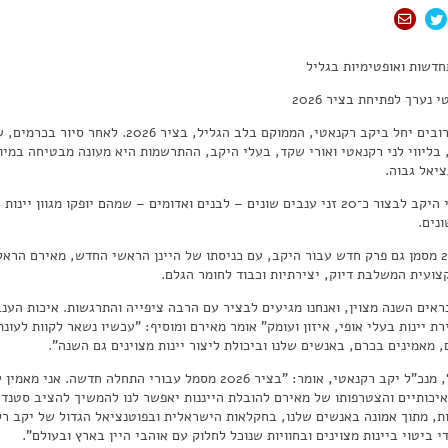
חדשות ואופטימיות בגליל
 נערך לפתיחת בציר 2026
בימים הקרובים יחל ביקב רקנאטי, הממוקם בלב
 בליווי לני רקנאטי ואורי שקד, בעלי היקב, ההתרשמות היא מעונה מבטיחה במיוח
ציאל גבוה.
השנה צפוי היקב לבצור כ־20 זני ענבים שונים – לבנים ואדומים – שמהם יופקו 
נים.
בציר 2026 מסמן גם פרק חדש עבור היקב, עם כניסתו של היינן הראשי החדש, מאירם הר
צועית המשלבת דיוק, יצירתיות וכבוד לחומר הגלם.
ראים השנה מצוין, ואנחנו מגיעים לבציר עם הרבה ציפייה והתרגשות. איכות הענ
רת יינות בעלי אופי, איזון ועומק" אומר מאירם ומוסיף: "עכשיו נשאר לקוות לעו
, מאמינים בכרם, באנשים שלנו וביכולת ליצור יינות מצוינים גם השנה".
אלון ארבל, מנכ"ל יקב רקנאטי, אומר: "בציר 2026 מסמל עבורי 
יכותיים והצטרפותו של מאירם להובלת הייננות יאפשר לנו להמשיך להציב סטנדר
ת, מתוך אמונה באנשים שלנו, בחקלאות הישראלית ובפוטנציאל הגדול של יקב רקנ
 ביטוי ביינות מצוינים ובחוויות שנוכל לחלוק עם אוהבי היין בארץ ובעולם".