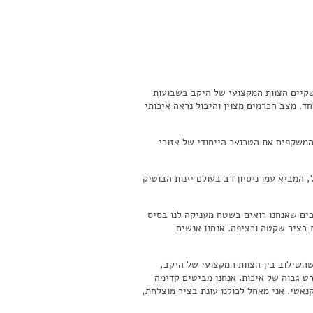
 הגליל, בציר 2026. לאחר סיור בכרמים, שקיים הצוות המקצועי של היקב בשבועות
ד. מצב הכרמים מצוין והיבול נראה איכותי
מגוון יינות המשקפים את הטרואר הייחודי של אזורי
אל, המביא עמו ניסיון רב בעולם יינות הבוטיק
בים שאנחנו רואים בשטח מעניקה לנו בסיס
נת בציר שקטה ורציפה. אנחנו אנשים
התחלה חדשה. אני מאמין שהשילוב בין הצוות המקצועי של היקב,
ט גבוה של איכות. אנחנו מביטים קדימה
אטי. אני מאחל לכולנו עונת בציר מוצלחת,