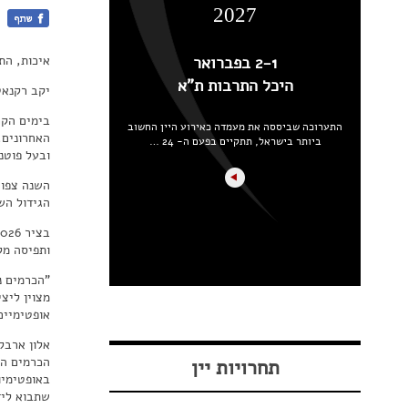
2027
איכות, הת
2-1 בפברואר
היכל התרבות ת"א
יקב רקנאטי
התערוכה שביססה את מעמדה כאירוע היין החשוב
האחרונים,
ביותר בישראל, תתקיים בפעם ה- 24 …
ובעל פוטנ
הגידול השו
ותפיסה מק
"הכרמים נ
מצוין ליצי
אופטימיים
הכרמים הא
תחרויות יין
באופטימיו
שתבוא לידי