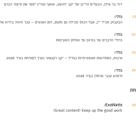
דוד בר אילן, הבעלים והיינן של יקב יהושע, שואף שהיין יספר את סיפור הכרם
2
כללי:
הבקבוק מכיל יין, אבל הכוס מכילה גם מקום, זמן ואנשים – עבר והווה בדרוג אזור
30
כללי:
גדולי הלבנים של בורגון על שולחן הטעימות
29
כללי:
איכות, התחדשות ואופטימיות בגליל – יקב רקנאטי נערך לפתיחת בציר 2026
28
כללי:
חיפוש ענבי מרסלן בציר 2026
חת
29
ExoWatts:
Great content! Keep up the good work!