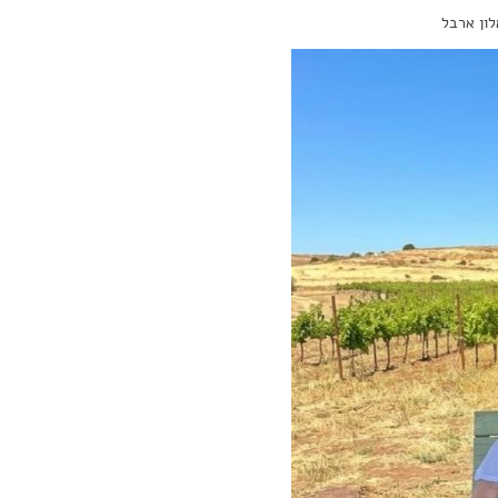
לון ארבל