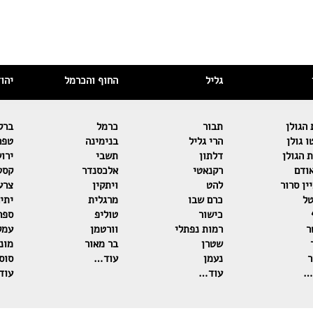
גליל
החוף והכרמל
יהו
הגולן
תבור
כרמל
ברק
 גולן
הרי גליל
בנימינה
טפר
 הגולן
דלתון
תשבי
ירו
ודם
רקנאטי
אלכסנדר
קסט
ין סרור
להט
ויתקין
צרע
טל
כרם שבו
מרגלית
יתי
כישור
טוליפ
ספר
ר
רמות נפתלי
וורטמן
עמק
שטרן
בר מאור
מוני
ר
נעמן
עוד…
סוסו
…
עוד…
עוד