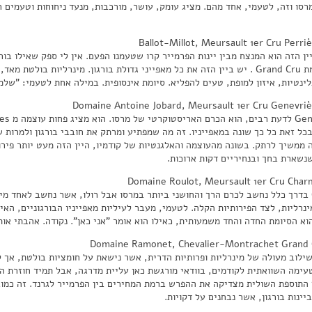
רסו וזה, לטעמי, אחד מהם. מציג עומק, עושר, מורכבות, מנעד ניחוחות וטעמים ר
Ballot-Millot, Meursault 1er Cru Perri
מדורג ברמת Grand Cru . יש ביין הזה את כל מאפייני גדולת בורגון. מינרליות בו
לינטיות, איזון למופת, טעים להפליא. סיומת אינסופית. במילה אחת לטעמי: "שלמ
Domaine Antoine Jobard, Meursault 1er Cru Genevriè
בכל זאת כל כך שונה במאפייניו. זה מה שמפתיע ומרתק את חובבי בורגון ולמרות 
 ממשיך לרתק. בשונה מהעוצמה והאלגנטיות של קודמיו, היין הזה מעט יותר פירותי
שנשארת בחך ובנחיריים דקות ארוכות.
Domaine Roulot, Meursault 1er Cru Char
Charmes בדרך כלל נחשב לכרם הרך והחושני ביותר במרסו אבל רולו, אשר נחשב לאחד 
ינרליות, לצד הפירותיות הקלה. לטעמי, מעבר לעיליות מאפייניו הבורגוניים, הא
הוא הסיומת החדה והחד משמעותית, כאילו הוא אומר "אני כאן". נקודה. אהבתי אות
Domaine Ramonet, Chevalier-Montrachet Grand 
 שילוב מעולה של מינרליות ופרותיות הדרית, אשר נישאת על חומציות בולטת, אך 
עימה השוואתית לקודמים, בוודאי מורגשת כאן עליית מדרגה, אבל תמיד חוזרת השא
התוספת השולית מצדיקה את ההפרש ברמת המחירים בין הפרמייר לגרנד. זה כמובן 
ינות בורגון, אשר נבחנים על דקויות.