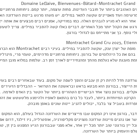
Domaine Leflaive, Bienvenues-Bâtard-Montrachet Grand 
ם האהובים ביותר על חובבי העדינות. פחות עוצמה, יותר קסם. ניחוחות פרחוניים,
מרשימה ועוד מאפיינים שקשה לתאר במילים. יש משהו מרגש ביינות השרדונה האל
אחר הוא לא מגיע לגבהים האלה. כמו במוזיקה, אמנים רבים מבצעים את אותה יצ
גש את הקהל יותר מכל האחרים. דברים כאלו קשה להסביר במילים. צריך לטעום
י נוסף. כך אני מתייחס גם לגדולי בורגון.
Montrachet Grand Cru 2023, Etienn
בהם את כל היהלומים של בורגון. ניחוחות פרחוניים מדהימים, טעמי פרי, מינרליות
ומת מענגת שלא נעלמת מהחך ומהנחיריים לאורך זמן רב. שלמות במלוא מובן המיל
שרדונה חדל להיות רק זן ענבים והופך לשפה של מקום. בעוד שבאזורים רבים בעול
ת הייצור, בבורגון הוא מבטא בראש ובראשונה את הטרואר – ההבדלים הזעירים
קלים. בבורגון נוצר אחד הביטויים הטהורים ביותר של הקשר בין האדם לאדמה. ב
הקרקע המיוחדות ביותר, לעבד כל כרם בהתאם לאופיו ולהימנע מלטשטש את זהותו
פרדות בשביל צר בלבד, יכולים להניב יינות שונים באופן מובהק.
דבר, בורגון אינו רק המקום שבו מייצרים את השרדונה הגדול בעולם, הוא המקום
ר אנו נהנים מיינות שרדונה מצוינים מקליפורניה, אוסטרליה, ניו זילנד, דרום אפ
ל יין בורגוני טוב יותר מכל יין אחר, אלא מפני שבבורגון הגיע המפגש בין זן, ט
לם והעמוק ביותר של השרדונה.