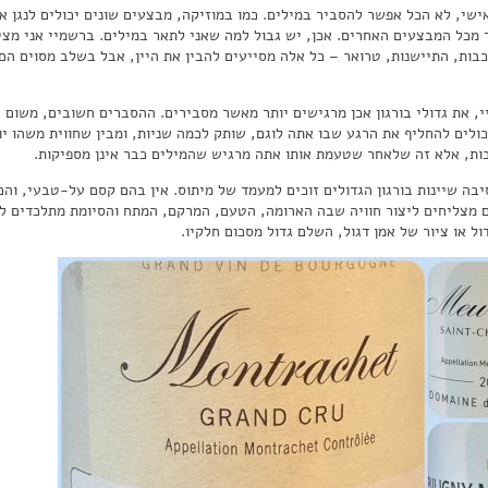
אישי, לא הכל אפשר להסביר במילים. כמו במוזיקה, מבצעים שונים יכולים לנגן 
 מכל המבצעים האחרים. אכן, יש גבול למה שאני לתאר במילים. ברשמיי אני מציין
רכבות, התיישנות, טרואר – כל אלה מסייעים להבין את היין, אבל בשלב מסוים הם
יי, את גדולי בורגון אכן מרגישים יותר מאשר מסבירים. ההסברים חשובים, משום 
כולים להחליף את הרגע שבו אתה לוגם, שותק לכמה שניות, ומבין שחווית משהו יוצ
ות, אלא זה שלאחר שטעמת אותו אתה מרגיש שהמילים כבר אינן מספיקות.
סיבה שיינות בורגון הגדולים זוכים למעמד של מיתוס. אין בהם קסם על-טבעי, וה
 מצליחים ליצור חוויה שבה הארומה, הטעם, המרקם, המתח והסיומת מתלכדים לכ
ול או ציור של אמן דגול, השלם גדול מסכום חלקיו.