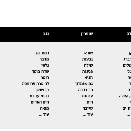
דה
שומרון
נגב
ן
טורא
רמת נגב
ברג
גבעות
מדבר
שלים
שילה
גלאי
ל
פסגות
שדה בוקר
ה
תניא
רוטה
ר
גת שומרון
לה טרה פרומסה
ה
הר ברכה
בן שושן
 האלה
ענתות
כרמי עבדת
רות
הים האדום
ן ים
טייבה
מואה
…
עוד…
עוד…