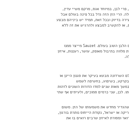
 פרי לבן, במיוחד אגס, מרקם משיי עדין,
ה. הרי הזן הזה גדל בכל פינה בעולם אבל
ירה בדיוק ובכל זאת, תמיד יש ביניהם מבצע
, או להקשיב למבצע ולהרגיש את זה ללא
עוד יצירת מופת של יצרן ענק, שקשה להסביר במילים. בעיני רבים Montrachet הוא הכרם הלבן הטוב בעולם. Sauzet מייצר ממנו
 מלווה בתיבול מאופק, עושר, רעננות, איזון
ה.
ם השרדונה מבטא בעיקר את סגנון היינן או
 בקרקע, בשיפוע, בחשיפה לשמש
משך מאות שנים למדו הדורות השונים לזהות
. לכן, שני כרמים סמוכים, ולעיתים אף שתי
 שהגדיר מחדש את משמעותו של הזן. משום
ריקה או ישראל, נקודת הייחוס נותרת בורגון,
רואר ומסורת לאיזון שרבים רואים בו את