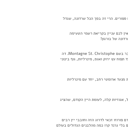
 ספורים. הרי זה בסך הכל שרדונה, שגדל
20, בניצוחו של תומר גל. גם אם אין לכם עניין בקריאת רשמי הטעימה
דונה של בורגון!
סנט כריסטוף אינו חלקת כרם אחת, אלא שילוב של 3 חלקות במדרון האמצעי של מרסו, המוכר בשם Montagne St. Christophe. דה
ג לימוניות מאופקת, לצד תפוח עץ ירוק ואגס, מינרליות, גוף בינוני
 מנעד ארומטי רחב, יחד עם מינרליות
י, פרי בשל, אגוזיות קלה, לעומת היין הקודם, שהציג
 שאף כרם במרסו לא דורג כ "Grand Cru" אני בטוח שכרם פורוזו זכאי לדרוג הזה וחובבי יין רבים
 בלי גרנד קרו כמה מהלבנים הגדולים בעולם