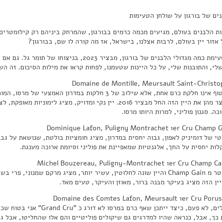
נים של בורגון על שולחן הטעימות
נות הלבנים בעולם, מגיעים מכמה כרמים בבורגון, שהמרחק ביניהם רק קילומטרים
אזור יין בעולם, לרבות אצלנו, בישראל, אז מה קורה לו שם, בבורגון?
נפגשנו לטעימת כמה מגדולי הלבנים של בורגון, מבציר 23
לי, והתובנות שלי, על כל היינות שטעמנו, לפחות קראו את מילות הסיכום. זה השר
Domaine de Montille, Meursault Saint-Christo
מנטיי מייצר מהן את היין הזה החל מבציר 2016. יין נקי ומדויק, מצי
כה. סגנון פוליני, למרות היותו מרסו.
Dominique Lafon, Puligny Montrachet 1er Cru Champ G
י של דומיניק לאפון, גבוה יחסית במדרון, מציג חומציות בולטת, שנושאת על גבה
לות יחסית על החך, אלגנטיות שמאפיינת את פוליני וסיומת ארוכה מענגת.
Michel Bouzereau, Puligny-Montrachet 1er Cru Champ Ca
רק 200 מטר מ Champ Gain והיין שונה לחלוטין, עשיר יותר, מציג מרקם שמנונ
יין הזה מציג בעיקר מבנה ברור, מאוזן והעיקר, טעים מאד.
Domaine des Comtes Lafon, Meursault 1er Cru Porus
כולנו שואלים, לא פעם, כיצד ייתכן
 כך, אבל, כנראה שהיו למדרגים גם שיקולים פוליטיים והם אלו שהחליטו, אבל גם