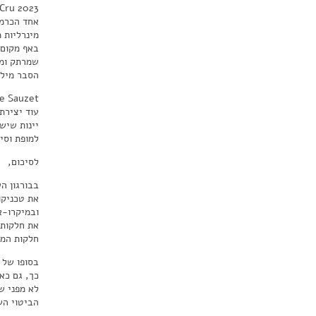
Cru 2023
אחד הכרמי
מינרליות 
באף מקום 
שמרתק ומר
הסבר מילול
e Sauzet
יינות שיש 
למופת וסי
לסיכום,
בבורגון ה
את טכניקו
ובמיקרו-א
את חלקות 
חלקות המו
בסופו של 
כך, גם כאש
לא מפני שכ
הביטוי הש