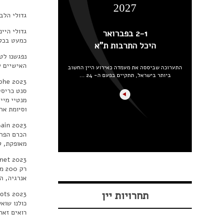
2027
גדולי הלב
גדולי היי
2-1 בפברואר
כמעט בכל 
היכל התרבות ת"א
האישיים ש
התערוכה שביססה את מעמדה כאירוע היין החשוב
ביותר בישראל, תתקיים בפעם ה- 24 …
phe 2023
וסיומת ארו
ain 2023
הכרם הפרט
מאופקת, ק
net 2023
אנרגיה, ה
תחרויות יין
ots 2023
רואים זאת