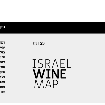
גולן
רמת 
עב
EN
|
שאטו
בזלת
הר א
דומי
אור
אסף
פלט
מטר
מאו
עוד