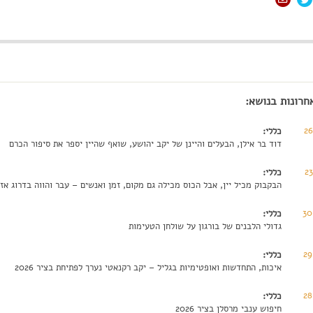
חרונות בנושא:
2
כללי:
דוד בר אילן, הבעלים והיינן של יקב יהושע, שואף שהיין יספר את סיפור הכרם
2
כללי:
הבקבוק מכיל יין, אבל הכוס מכילה גם מקום, זמן ואנשים – עבר והווה בדרוג אזור
30
כללי:
גדולי הלבנים של בורגון על שולחן הטעימות
29
כללי:
איכות, התחדשות ואופטימיות בגליל – יקב רקנאטי נערך לפתיחת בציר 2026
28
כללי:
חיפוש ענבי מרסלן בציר 2026