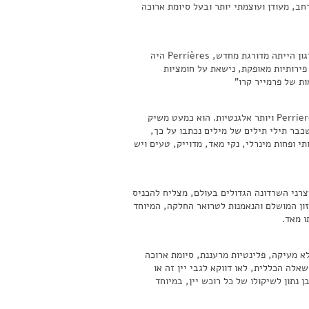
חב, מעודן ועוצמתי יותר ובעל סיומת ארוכה
לטעמי, היין הזה הוא המנצח מבין יינות הפרמייר קרו שטעמנו הפעם. אין לי ספק שאילו בורגון הייתה מדורגת מחדש, Perrières היה
לטת מאד, פירותיות מאופקת, נישאת על חומציות
ות של פרמייר קרו"
Genevrières לדעת רבים, הוא הכרם האריסטוקרטי של מרסו. הוא מציג פחות עוצמה מ Perrieres ויותר אלגנטיות. הוא כמעט משיק
שכבר תילי תילים של מילים נכתבו על כך,
 ופחות מינרלי, נקי מאד, מדוייק, טעים ויש
מיצרני השרדונה הגדולים בעולם, מצליח להכניס
יזון המושלם והנאמנות לטרואר החלקה, המיוחד
ו מאד.
לא מעיקה, פלינטיות מרעננת, סיומת ארוכה
לה הכללית, לאו דווקא לגבי יין זה או
נתון לשיקולו של כל רוכש יין, במיוחד