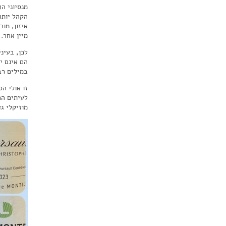
מנסיוני ה
הקהל יותר
איזון, מו
מיין אחר.
לכן, בעינ
הם אינם י
במילים רב
זו אולי ה
לעיתים הם
מוזיקלי גד