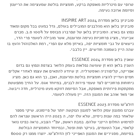
טרופי עם מינרליות מאופקת ברקע, חומציות בולטת שמעצימה את הריענון
וסיומת ארוכה נעימה.
סוביניון בלאן מסדרת INSPIRE ART 2024
סוביניון בלאן הוא מהלבנים המובילים בעולם, גדל כמעט בכל מקום ומאוד
נפוץ גם בארץ. הסוביניון בלאן של טפרברג מבוסס על 100% ס.ב. מכרם
אביעזר, מציג פרחוניות נעימה ומרעננת, אשר מובילה לטעמי פרי הדר,
נישאים על גבי חומציות יפה, באיזון מלא עם הפרי, רמת האלכוהול והעץ בו
שהה היין כשמונה חודשים. יין כלבבי.
שאנין בלאן מסדרת ESSENCE 2024
השנין בלאן הוא זן שעושה נפלאות בעמק הלואר בצרפת ונפוץ גם בדום
אפריקה, קליפורניה ואוסטרליה. זן שיודע להתאים את עצמו לאזורי אקלים
חמים ועדיין להציג חומציות בולטת ומרעננת, ואכן, כך הוא גם כאן. מציג
ניחוחות פרחוניים לצד טעמי פירות לבנים, במיוחד אגס. על החיך מתפשטת
מתקתקות פירותית מאופקת, אבל הסיומת דווקא מעט מינרלית, חדה ויבשה.
אני מאד אוהב את הסגנון הזה. יין מעולה לטעמי.
דולצ'טו מסדרת ESSENCE 2023
עברנו מסגנון עמק הלואר לסגנון הנוקשה יותר של פיימונט. שיקי מספר
שלאחר כמה שנות ניסיון, שלא עלו יפה, ה 2023 היה הראשון שנראה להם
למימוש החלום היינני שלהם. במבת ראשון, עפ"י הצבע, נראה כפינו נואר
קלאסי, אבל הטעמים, בעיקר תות ופטל, ובמיוחד החומציות הבולטת
בסיומת, מסגירים את הסגנון האפייני לזן הדולצ'טו. יוצרו ממנו רק 6000