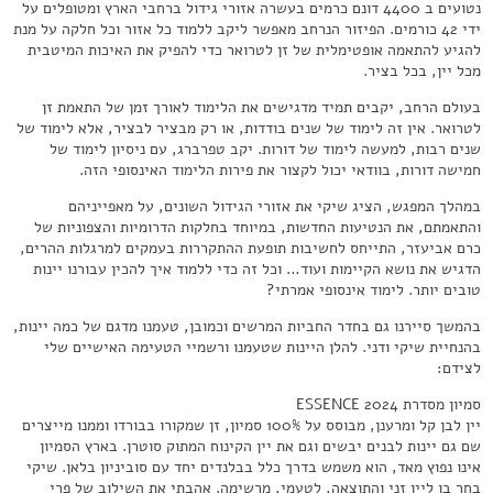
נטועים ב 4400 דונם כרמים בעשרה אזורי גידול ברחבי הארץ ומטופלים על
ידי 42 כורמים. הפיזור הנרחב מאפשר ליקב ללמוד כל אזור וכל חלקה על מנת
להגיע להתאמה אופטימלית של זן לטרואר כדי להפיק את האיכות המיטבית
מכל יין, בכל בציר.
בעולם הרחב, יקבים תמיד מדגישים את הלימוד לאורך זמן של התאמת זן
לטרואר. אין זה לימוד של שנים בודדות, או רק מבציר לבציר, אלא לימוד של
שנים רבות, למעשה לימוד של דורות. יקב טפרברג, עם ניסיון לימוד של
חמישה דורות, בוודאי יכול לקצור את פירות הלימוד האינסופי הזה.
במהלך המפגש, הציג שיקי את אזורי הגידול השונים, על מאפייניהם
והתאמתם, את הנטיעות החדשות, במיוחד בחלקות הדרומיות והצפוניות של
כרם אביעזר, התייחס לחשיבות תופעת ההתקררות בעמקים למרגלות ההרים,
הדגיש את נושא הקיימות ועוד… וכל זה כדי ללמוד איך להכין עבורנו יינות
טובים יותר. לימוד אינסופי אמרתי?
בהמשך סיירנו גם בחדר החביות המרשים וכמובן, טעמנו מדגם של כמה יינות,
בהנחיית שיקי ודני. להלן היינות שטעמנו ורשמיי הטעימה האישיים שלי
לצידם:
סמיון מסדרת ESSENCE 2024
יין לבן קל ומרענן, מבוסס על 100% סמיון, זן שמקורו בבורדו וממנו מייצרים
שם גם יינות לבנים יבשים וגם את יין הקינוח המתוק סוטרן. בארץ הסמיון
אינו נפוץ מאד, הוא משמש בדרך כלל בבלנדים יחד עם סוביניון בלאן. שיקי
בחר בו ליין זני והתוצאה, לטעמי, מרשימה. אהבתי את השילוב של פרי