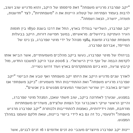
"יקב טפרברג מרגיש משפחה" זאת סיסמתו של היקב, והוא מדגיש שוב ושוב,
לרבות בעמוד הפתיחה של קטלוג היינות את ה "משפחתיות", לצד "חדשנות,
תעוזה, יושרה, הנאה ושמחה".
יקב טפרברג, השלישי בגודלו בארץ, החל את דרכו בשנת 1830 בין חומות
העיר העתיקה בירושלים. מראשיתו, במשך חמישה דורות, היקב בבעלות
משפחת טפרברג ומשנת 1984 מנוהל על ידי מוטי טפרברג, בן נינו של
המייסד, אברהם טפרברג.
בניהולו של מוטי טפרברג, נעשו ביקב מהלכים משמעותיים, אשר הביאו אותו
לקדמת הבמה של ענף היין הישראלי. ב 2006 עבר היקב למשכנו החדש, מול
קיבוץ צרעה, הוא כיום מהמתקדמים בארץ ועוד זרועו נטוייה.
לאורך שנים מדגיש היקב את היותו יקב משפחתי ואף טבע את הביטוי "יקב
טפרברג מרגיש משפחה" ואת ההתחייבות החד משמעית: "כיקב משפחתי אנו
יוצרים באהבה יין שורשי ועכשווי המעצים מפגשים בין אנשים".
במפגש, שנערך לאחרונה ביקב, שוב חשתי שאכן, המנהל מוטי טפרברג,
והיינן הראשי שיקי ראוכברגר וכל הצוות שלצידם, משדרים משפחתיות
מורחבת, חמה וידידותית, נאמנות להתחייבות ולכותרת "יקב טפרברג מרגיש
משפחה" ולטעמי, כל זה גם בא לידי ביטוי ביינות, שאת חלקם טעמנו במהלך
המפגש.
יינות יקב טפרברג מיוצרים מענבי 20 זנים אדומים ו 16 זנים לבנים, אשר