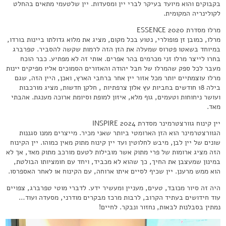
בקבוקים והוא מיועד בעיקר לברי יין ומסעדות. יין שלטעמי מתאים בהחלט
לקולינריה המקומית.
מרלו מסדרת ESSENCE 2020
מרלו, כמובן זן פופולרי, נטוע בכל מקום, מציג את מלוא גדולתו ביינות בורדו,
במיוחד בשאטו פטרוס שמעלה את הזן הזה לרמות שקשה להסביר. טפרברג
בחרו לייצר מרלו זני מכרמים בהר אפרים. אותי זה לא מפתיע. כבר הוכח
מעבר לכל ספק שהמרלו של חבל יהודה והאזורים הסמוכים אליו מפיקים יינות
מרלו עוצמתיים יותר מכל אזור יין אחר ברחבי הארץ, ואכן, היין הזה, שגם
בילה 18 חודשים בחביות עץ אלון צרפתיות , חלקן חדשות, מציג מורכבות
ועושר ניחוחות וטעמים, גוף מלא, איזון למופת וסיומת ארוכה מענגת. אהבתי
מאד.
יין קינוח גוורצטרמינר מסדרת INSPIRE 2024
הגוורצטרמינר הוא הזן הארומטי ביותר שאני מכיר. מייצרים ממנו סגננות
שונים של יין לבן, מיבש לחלוטין ועד יין קינוח מתוק מאין כמוהו. יין הקינוח
הזה מציג ארומות של פרי מתוק אשר מובילות לטעם מורכב מתוק מאד, אך לא
במינון שמעצבן את החיך, כך שהוא לא מכביד, ויחד עם חומציותו הבולטת,
הוא ממש מרענן. יין שכיף לסיים איתו ארוחה, עם הקינוח או לאחר האספרסו.
היה זה סיור מכובד, טעים, מעניין ומעשיר ידע. לדברי מוטי טפרברג, צפויים
עוד חידושים בעתיד הקרוב, לרבות מרכז מבקרים מודרני, מסעדה ועוד…
נמתין בסבלנות לבאות, נחזור ונבקר. לחיים!