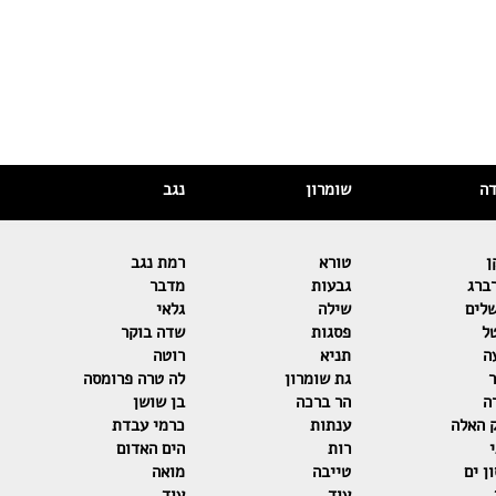
דה
שומרון
נגב
ן
טורא
רמת נגב
ברג
גבעות
מדבר
שלים
שילה
גלאי
ל
פסגות
שדה בוקר
ה
תניא
רוטה
ר
גת שומרון
לה טרה פרומסה
ה
הר ברכה
בן שושן
 האלה
ענתות
כרמי עבדת
רות
הים האדום
ן ים
טייבה
מואה
…
עוד…
עוד…