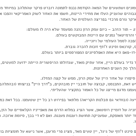
ונים ושתשעים של המאה הקודמת נכנס לתמונה רוברט פרקר שהתלהב במיוחד מיינ
גבוהים שהעניק העלו את מחירי היינות, חשפו את האזור לשוק האמריקאי והפכו א
רקר גורם מרכזי בפריצה העולמית של האזור.
י והרמיטאז' נמנים עם היינות המבוקשים בעולם.
הפכה לסמל העולמי של ויונייה.
ס, קורנאס וסינט ז'וזף זוכות להכרה גוברת.
דו-פאפ היא אחת האפלסיונים המפורסמים ביותר בעולם.
ור נדיר בעולם היין, אזור עתיק מאוד, שגדולתו ההיסטורית הייתה ידועה למעטים,
האחרונות.
סיפורו של אזור היין של עמק הרון, ממש על קצה המזלג.
ש זאת, התכנסנו, קבוצה של חובבי יין מובהקים, ב"דרך היין" בניצוחו (ובהתלה
וטעמנו מדגם מייצג של כל האמור בתקציר שהעליתי.
עה (ובוודאי גם סבלנות הקריאה) מלתאר בפירוט רב כל יין שטעמנו. בכל זאת כמה
יוניה של דומיין רוסטאון, אשר הציג במלוא הדרם את מאפייניו הקלאסיים של הז
וד יותר מאופקת, שמעניקה תחושת רעננות מענגת. ואם לא די בכך, סיומת ארוכה. ו
.
סינט ז'וזף של גיגל, יין טעים מאד, מציג פרי מרענן, אשר נישא על חומציות בול