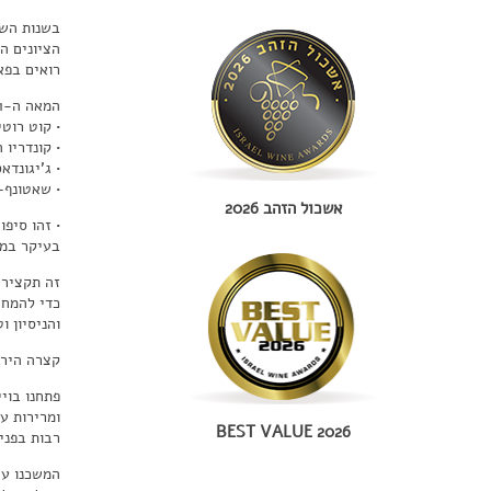
בשנות השמ
הציונים ה
רואים בפא
המאה ה-21 – תור הזהב – כיום עמק הרון נהנה ממעמד שלא היה לו מעולם:
• קוט רוט
• קונדריו 
• ג'יגונדא
• שאטונף-
אשכול הזהב 2026
• זהו סיפ
בעיקר במהלך 70 השנים 
זה תקציר 
כדי להמחי
והניסיון 
קצרה הירי
פתחנו בוי
ומרירות ע
BEST VALUE 2026
רבות בפניו
המשכנו עם 