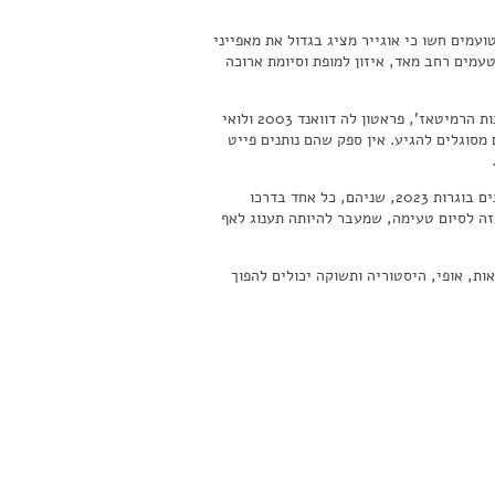
ינות קוט רוטי, רוסטאן מול אוגייר, שניהם מבציר 2022. מרבית הטועמים חשו כי אוגייר מציג בגדול את מאפייני
טעמים רחב מאד, איזון למופת וסיומת ארוכה
חלפנו על פני ג'יגונדאס וקורנאס, שניהם נפלאים, ועברנו לעוד טעימה השוואתית של שני יינות הרמיטאז', פראטון לה דוואנד 2003 ולואי
יים הם מסוגלים להגיע. אין ספק שהם נותנים פייט
מכאן ירדנו דרומה לשאטונף דו פאפ, האדום של פאגו 2001, והלבן של שאטו דה בוקסטל גפנים בוגרות 2023, שניהם, כל אחד בדרכו
כזה לסיום טעימה, שמעבר להיותה תענוג לאף
ות, אופי, היסטוריה ותשוקה יכולים להפוך