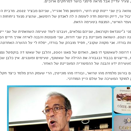
 צעיר עדיין אבל מראה סימני כושר למרחקים ארוכים.
עברנו להשוואה בין שני י
בול עז, דיוק וסיומת חדה לעומת ה לה לאנדון של רוסטאן, שהציג מנעד ניחוחות ו
עמי האישי, המנצח בטעימה הזאת.
שאב פרקונה 2021. השוואה מעניינת בין שני דורות, שני סגנונות והבנה לאיזה אורך ח
ות בורדו. אני מקווה שקובי, חסיד מובהק של בורדו, יסלח לי על ההערה האחרונה.
ו, מייצגים בכבוד ובגבורה את ההילה של שאטונף, טעימים ומענגים. אין כלבן ש
מעשירת ידע והבנה של ההסטוריה המעניינת של האזור.
ם בורגון מלמדת מהו טרואר, ובורדו מהו מוניטין, הרי שעמק הרון מלמד כיצד חקלא
 למוקד המשיכה של עולם היין המודרני.