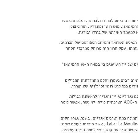
ר רב ביחס לבורדו ולבורגון. הגפנים ניטעו
את הכרמים באזורי הרמיטאז', קוט רוטי וקונדריו, תוך ניצול
 למעמד האירופי של בורדו ובורגון.
תפיסת הטרואר והסיווג המפורסם של הכרמים.
נתה מיתרון מסחרי עצום בזכות נמל הים והקשרים עם אנגליה החל מהמאה ה-12. לעומתן, עמק הרון היה מרוחק ממרכזי הסחר
במאה ה-18 וה-19 – עלתה קרנו של ההרמיטאז' והוא זכה להכרה יוצאת דופן. יש היסטוריונים של יין הטוענים כי במאה ה-19 הרמיטאז'
יין בצרפת, כרמים רבים נעקרו וחלק מהמדרונות התלולים
20, בעלי יקבים ב Châteauneuf-du-Pape. הובילו מאבק נגד זיופי יין והגדירו לראשונה גבולות
כרמים, זנים מותרים, כללי ייצור ועוד. המודל שפותח בשאטונף-דו-פאפ הפך לבסיס מערכת ה-AOC הצרפתית כולה. למעשה, אפשר לומר
לאחר מלחמת העולם השנייה רבים חשבו שכרמי קוט רוטי ייעלמו, אבל באותם ימים נכנסו לתמונה כמה יצרנים אגדיים: בשנת 1946 הקים
Étienne Guigal את E. Guigal., בהמשך פיתח את יינות ה-LaLa: La Mouline ,La Turque , La Landonne , אשר הוכיחו לעולם שקוט
יש שהחזיר את קוט רוטי למפת היין העולמית.