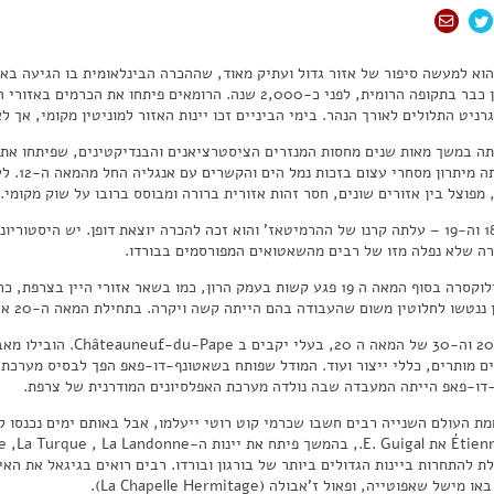
הוא למעשה סיפור של אזור גדול ועתיק מאוד, שההכרה הבינלאומית בו הגיעה באיחו
בעמק הרון כבר בתקופה הרומית, לפני כ-2,000 שנה. הרומאים פיתחו 
רניט התלולים לאורך הנהר. בימי הביניים זכו יינות האזור למוניטין מקומי, אך לא
נתה במשך מאות שנים מחסות המנזרים הציסטרציאנים והבנדיקטינים, שפיתחו את 
בורדו נה
 מפוצל בין אזורים שונים, חסר זהות אזורית ברורה ומבוסס ברובו על שוק מקומי.
רה שלא נפלה מזו של רבים מהשאטואים המפורסמים בבורדו.
משבר הפילוקסרה בסוף המאה ה 19 פגע קשות בעמק הרון, כמו בשאר אזורי ה
שו לחלוטין משום שהעבודה בהם הייתה קשה ויקרה. בתחילת המאה ה-20 אזורים כמו קוט רוטי וסן ז'וזף עלו ופרחו.
בשנות ה-20 וה-30 של המאה ה 
ו-פאפ הייתה המעבדה שבה נולדה מערכת האפלסיונים המודרנית של צרפת.
לת להתחרות ביינות הגדולים ביותר של בורגון ובורדו. רבים רואים בגיגאל את הא
ישל שאפוטייה, ופאול ז'אבולה (La Chapelle Hermitage).