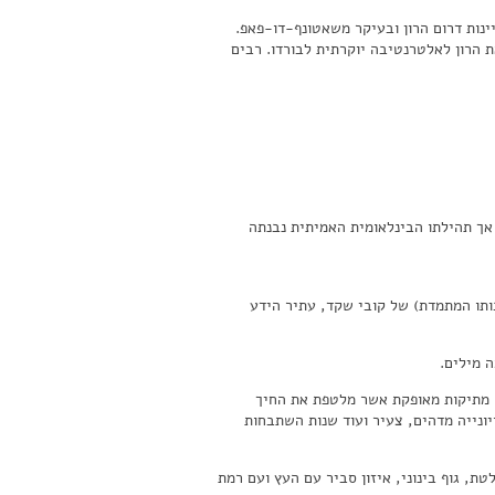
ות דרום הרון ובעיקר משאטונף-דו-פאפ.
ת הרון לאלטרנטיבה יוקרתית לבורדו. רבים
 אך תהילתו הבינלאומית האמיתית נבנתה
בותו המתמדת) של קובי שקד, עתיר הידע
 מילים.
ן, מתיקות מאופקת אשר מלטפת את החיך
יונייה מדהים, צעיר ועוד שנות השתבחות
טת, גוף בינוני, איזון סביר עם העץ ועם רמת