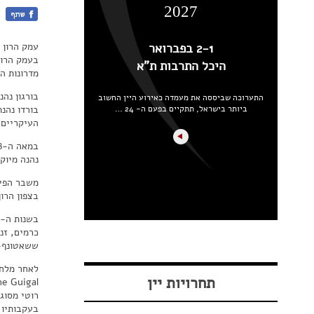
2027
עמק הרון 
2-1 בפברואר
היכל התרבות ת"א
מדרונות הג
בורגון נה
התערוכה שביססה את מעמדה כאירוע היין החשוב
ביותר בישראל, תתקיים בפעם ה- 24 …
העיקריים,
נהנה מיוק
בצפון הרון ננט
ששאטונף-ד
תחרויות יין
רוטי מסוג
בעקבותיו באו מ