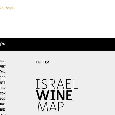
/06/2026
גולן
רמת 
עב
EN
|
שאטו
בזלת
הר א
דומי
אור
אסף
פלט
מטר
מאו
עוד