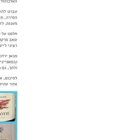
האלכוהול,
הסירה, תי
מענגת. לט
רציני ליינ
ובמאפייני
ולחך, גם 
לסיכום, א
אזור עתיק