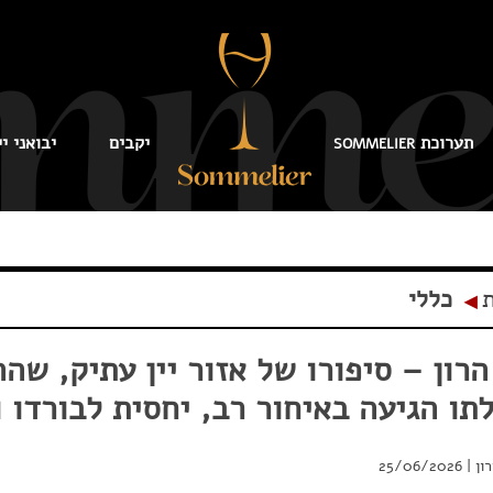
תערוכת
יקבים
יבואני יי
SOMMELIER
ת
כללי
◂
רון – סיפורו של אזור יין עתיק, שה
תו הגיעה באיחור רב, יחסית לבורדו ו
ון
|
25/06/2026