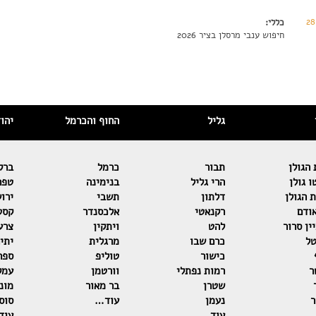
28
כללי:
חיפוש ענבי מרסלן בציר 2026
גליל
החוף והכרמל
יהו
הגולן
תבור
כרמל
ברק
 גולן
הרי גליל
בנימינה
טפר
 הגולן
דלתון
תשבי
ירו
ודם
רקנאטי
אלכסנדר
קסט
ין סרור
להט
ויתקין
צרע
טל
כרם שבו
מרגלית
יתי
כישור
טוליפ
ספר
ר
רמות נפתלי
וורטמן
עמק
שטרן
בר מאור
מוני
ר
נעמן
עוד…
סוסו
…
עוד…
עוד